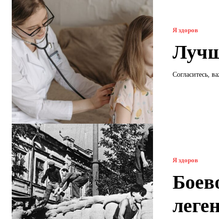
Я здоров
Лучш
Согласитесь, в
Я здоров
Боев
леге