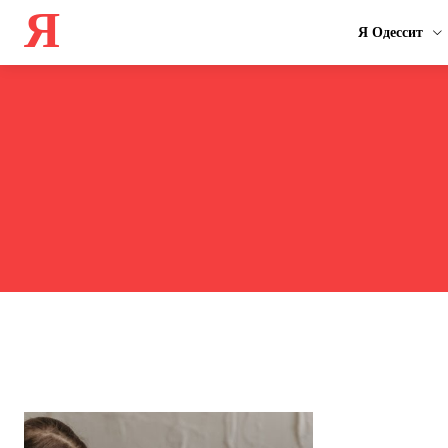
Я
Я Одессит