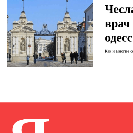
Чесл
врач
одес
Как и многие 