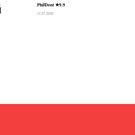
PhilDent ★9.9
й
11.07.2026