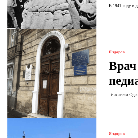
В 1941 году в 
Я здоров
Врач
педи
Те жители Одес
Я здоров