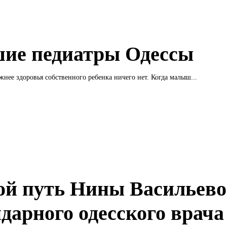
ие педиатры Одессы
ажнее здоровья собственного ребенка ничего нет. Когда малыш...
ой путь Нины Васильево
ндарного одесского врача