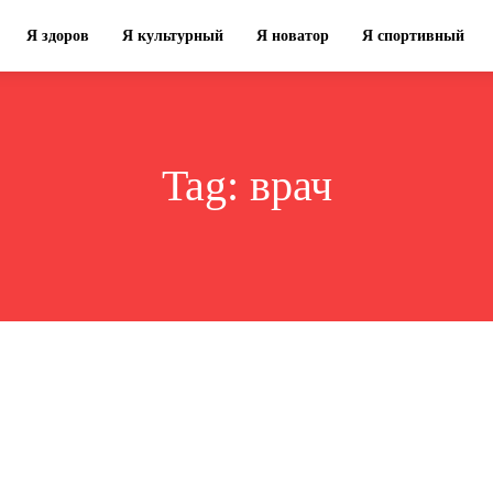
Я здоров
Я культурный
Я новатор
Я спортивный
Tag:
врач