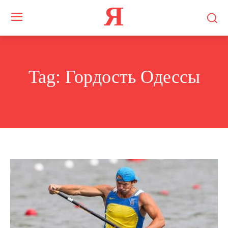
Я
Tag:
Гордость Одессы