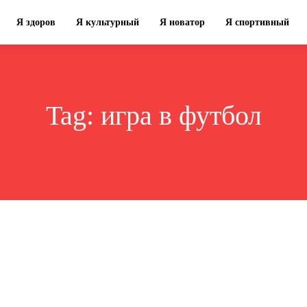
Я здоров
Я культурный
Я новатор
Я спортивный
Tag:
игра в футбол