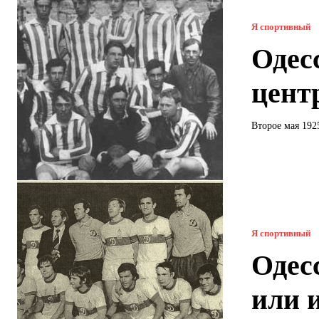
Я спортивный
Одес
центр
Второе мая 1925
Я спортивный
Одес
или 