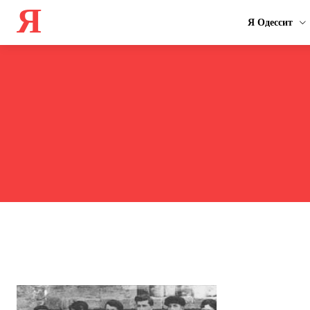
Я
Я Одессит