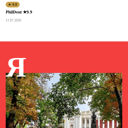
★ 9.9
PhilDent ★9.9
11.07.2026
Я