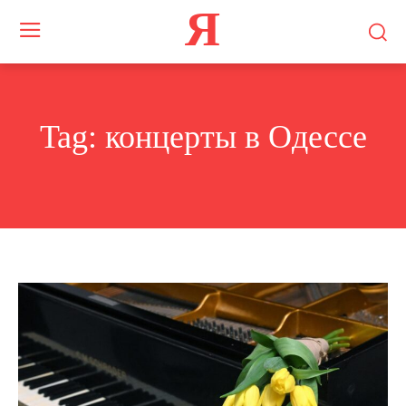
Я
Tag:
концерты в Одессе