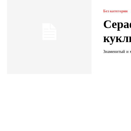
Без категории
Сера
кукл
Знаменитый и 