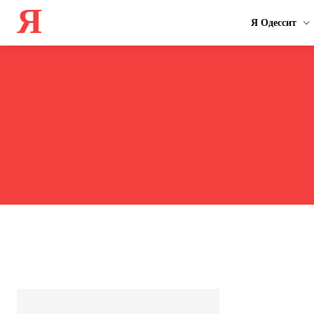
Я
Я Одессит