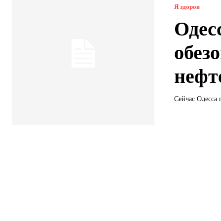
Я здоров
Одесс
обез
нефт
Сейчас Одесса 