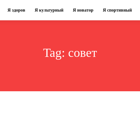
Я здоров
Я культурный
Я новатор
Я спортивный
Tag:
совет