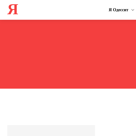
Я
Я Одессит