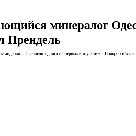
ющийся минералог Оде
л Прендель
ксандровича Пренделя, одного из первых выпускников Новороссийского