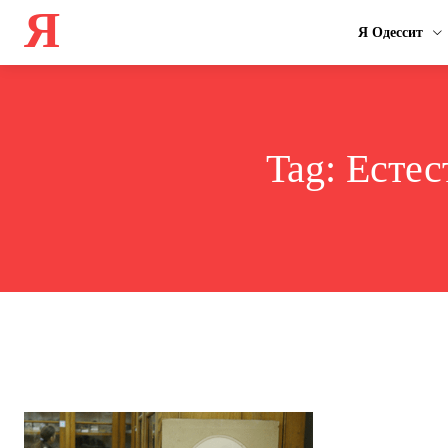
Я
Я Одессит
Tag:
Естес