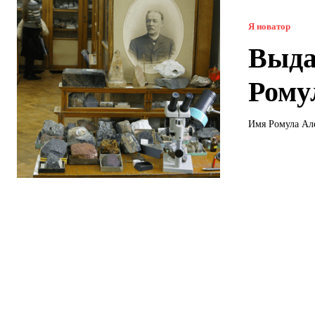
Я новатор
Выда
Рому
Имя Ромула Але