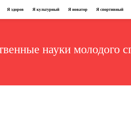
Я здоров
Я культурный
Я новатор
Я спортивный
твенные науки молодого с