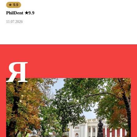
★ 9.9
PhilDent ★9.9
11.07.2026
Я