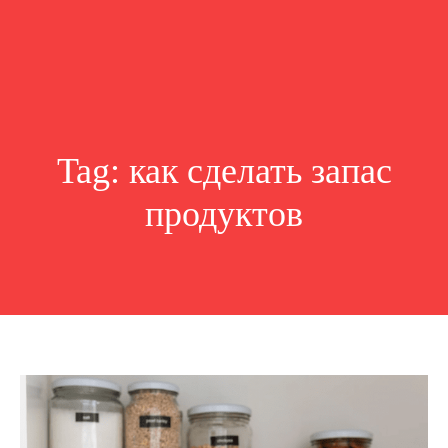
Tag:
как сделать запас
продуктов