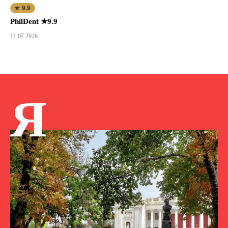
★ 9.9
PhilDent ★9.9
11.07.2026
Я