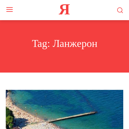
Я
Tag:
Ланжерон