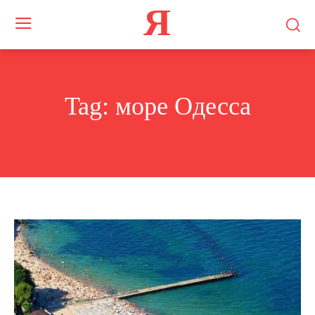
Я
Tag:
море Одесса