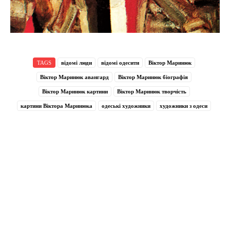
TAGS
відомі люди
відомі одесити
Віктор Маринюк
Віктор Маринюк авангард
Віктор Маринюк біографія
Віктор Маринюк картини
Віктор Маринюк творчість
картини Віктора Маринюка
одеські художники
художники з одеси