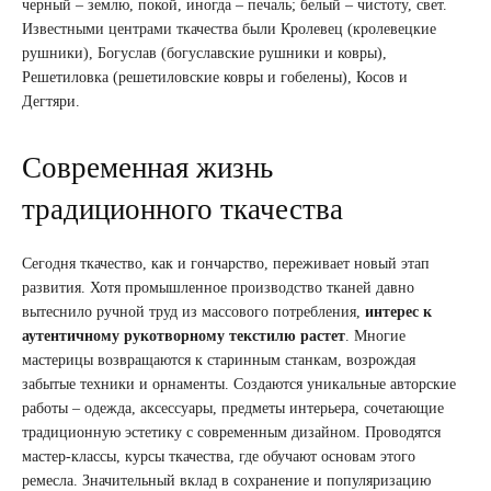
черный – землю, покой, иногда – печаль; белый – чистоту, свет.
Известными центрами ткачества были Кролевец (кролевецкие
рушники), Богуслав (богуславские рушники и ковры),
Решетиловка (решетиловские ковры и гобелены), Косов и
Дегтяри.
Современная жизнь
традиционного ткачества
Сегодня ткачество, как и гончарство, переживает новый этап
развития. Хотя промышленное производство тканей давно
вытеснило ручной труд из массового потребления,
интерес к
аутентичному рукотворному текстилю растет
. Многие
мастерицы возвращаются к старинным станкам, возрождая
забытые техники и орнаменты. Создаются уникальные авторские
работы – одежда, аксессуары, предметы интерьера, сочетающие
традиционную эстетику с современным дизайном. Проводятся
мастер-классы, курсы ткачества, где обучают основам этого
ремесла. Значительный вклад в сохранение и популяризацию