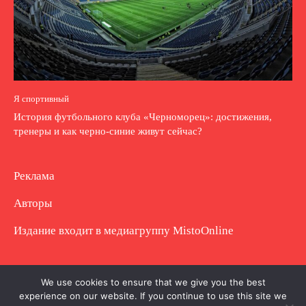
Я спортивный
История футбольного клуба «Черноморец»: достижения,
тренеры и как черно-синие живут сейчас?
Реклама
Авторы
Издание входит в медиагруппу
MistoOnline
Copyright © Полное использование материала
We use cookies to ensure that we give you the best
experience on our website. If you continue to use this site we
запрещено. Частично разрешено с гиперссылкой.