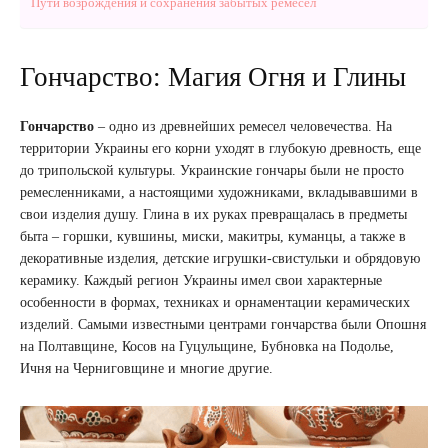
Пути возрождения и сохранения забытых ремесел
Гончарство: Магия Огня и Глины
Гончарство
– одно из древнейших ремесел человечества. На
территории Украины его корни уходят в глубокую древность, еще
до трипольской культуры. Украинские гончары были не просто
ремесленниками, а настоящими художниками, вкладывавшими в
свои изделия душу. Глина в их руках превращалась в предметы
быта – горшки, кувшины, миски, макитры, куманцы, а также в
декоративные изделия, детские игрушки-свистульки и обрядовую
керамику. Каждый регион Украины имел свои характерные
особенности в формах, техниках и орнаментации керамических
изделий. Самыми известными центрами гончарства были Опошня
на Полтавщине, Косов на Гуцульщине, Бубновка на Подолье,
Ичня на Черниговщине и многие другие.