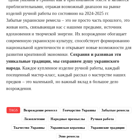
приблизительными, отражая возможный диапазон на рынке
изделий ручной работы по состоянию на 2024-2025 гг.
Забытые украинские ремесла – это не просто часть прошлого, это
живая нить, связывающая нас с нашими предками, источник
вдохновения и творческой энергии. Их возрождение обогащает
современную украинскую культуру, способствует формированию
национальной идентичности и открывает новые возможности для
развития креативной экономики.
Сохраняя и развивая эти
уникальные традиции, мы сохраняем душу украинского
народа.
Каждое купленное изделие ручной работы, каждый
посещенный мастер-класс, каждый рассказ о мастерстве наших
предков – это маленький, но важный вклад в большое дело
возрождения.
TAGS
Возрождение ремесел
Гончарство Украины
Забытые ремесла
Лозоплетение
Народные промыслы
Ручная работа
Ткачество Украины
Украинская керамика
Украинские традиции
Этно ремесла