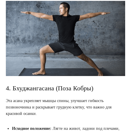
4. Бхуджангасана (Поза Кобры)
Эта асана укрепляет мышцы спины, улучшает гибкость
позвоночника и раскрывает грудную клетку, что важно для
красивой осанки.
Исходное положение:
Лягте на живот, ладони под плечами,