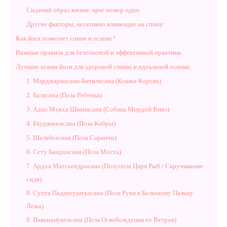
Сидячий образ жизни: враг номер один
Другие факторы, негативно влияющие на спину:
Как йога помогает спине и осанке?
Важные правила для безопасной и эффективной практики
Лучшие асаны йоги для здоровой спины и идеальной осанки
1. Марджариасана-Битиласана (Кошка-Корова)
2. Баласана (Поза Ребенка)
3. Адхо Мукха Шванасана (Собака Мордой Вниз)
4. Бхуджангасана (Поза Кобры)
5. Шалабхасана (Поза Саранчи)
6. Сету Бандхасана (Поза Моста)
7. Ардха Матсьендрасана (Полупоза Царя Рыб / Скручивание
сидя)
8. Супта Падангуштхасана (Поза Руки к Большому Пальцу
Лежа)
9. Паванамуктасана (Поза Освобождения от Ветров)