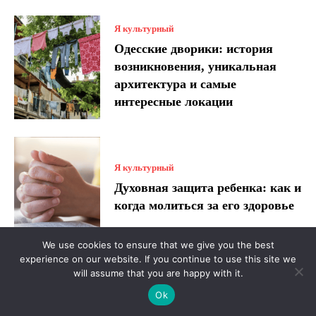
Я культурный
Одесские дворики: история
возникновения, уникальная
архитектура и самые
интересные локации
Я культурный
Духовная защита ребенка: как и
когда молиться за его здоровье
We use cookies to ensure that we give you the best
experience on our website. If you continue to use this site we
will assume that you are happy with it.
Без категории
Ok
★ 9.9