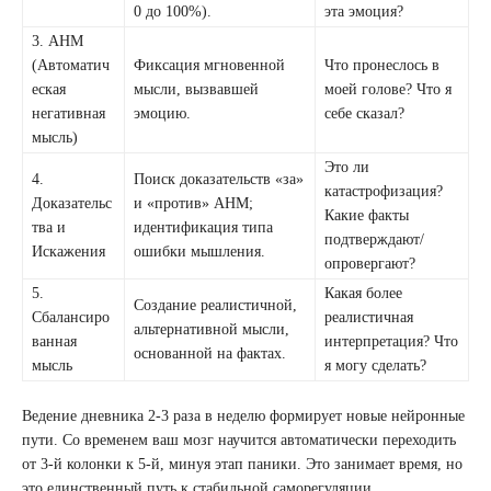
0 до 100%).
эта эмоция?
3. АНМ
(Автоматич
Фиксация мгновенной
Что пронеслось в
еская
мысли, вызвавшей
моей голове? Что я
негативная
эмоцию.
себе сказал?
мысль)
Это ли
4.
Поиск доказательств «за»
катастрофизация?
Доказательс
и «против» АНМ;
Какие факты
тва и
идентификация типа
подтверждают/
Искажения
ошибки мышления.
опровергают?
5.
Какая более
Создание реалистичной,
Сбалансиро
реалистичная
альтернативной мысли,
ванная
интерпретация? Что
основанной на фактах.
мысль
я могу сделать?
Ведение дневника 2-3 раза в неделю формирует новые нейронные
пути. Со временем ваш мозг научится автоматически переходить
от 3-й колонки к 5-й, минуя этап паники. Это занимает время, но
это единственный путь к стабильной саморегуляции.