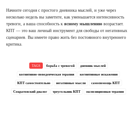
Начните сегодня с простого дневника мыслей, и уже через
несколько недель вы заметите, как уменьшается интенсивность
тревоги, а ваша способность к
ясному мышлению
возрастает.
КПТ — это ваш личный инструмент для свободы от негативных
сценариев. Вы имеете право жить без постоянного внутреннего
критика.
TAGS
борьба с тревогой
дневник мыслей
когнитивно-поведенческая терапия
когнитивные искажения
КПТ самостоятельно
негативные мысли
самопомощь КПТ
Сократовский диалог
треугольник КПТ
экспозиционная терапия