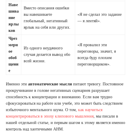
Наве
Вместо описания ошибки
шива
вы навешиваете
«Я не сделал это задание
ние
глобальный, негативный
— я лентяй».
ярлы
ярлык на себя или других.
ков
Чрез
мерн
«Я провалил эти
Из одного неудачного
ое
переговоры, значит, я
случая делается вывод обо
обоб
всегда буду плохим
всей жизни.
щени
переговорщиком».
е
Именно эти
автоматические мысли
питают тревогу. Постоянное
прокручивание в голове негативных сценариев разрушает
способность к концентрации и вниманию. Если вам трудно
сфокусироваться на работе или учебе, это может быть следствием
избыточного ментального шума. О том,
как научиться
концентрироваться в эпоху клипового мышления
, мы писали в
нашей отдельной статье, и первым шагом к этому является именно
контроль над хаотичными АНМ.