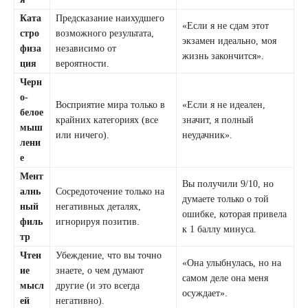
Ката
Предсказание наихудшего
«Если я не сдам этот
стро
возможного результата,
экзамен идеально, моя
физа
независимо от
жизнь закончится».
ция
вероятности.
Черн
о-
Восприятие мира только в
«Если я не идеален,
белое
крайних категориях (все
значит, я полный
мыш
или ничего).
неудачник».
лени
е
Мент
Вы получили 9/10, но
алнь
Сосредоточение только на
думаете только о той
ный
негативных деталях,
ошибке, которая привела
филь
игнорируя позитив.
к 1 баллу минуса.
тр
Чтен
Убеждение, что вы точно
«Она улыбнулась, но на
ие
знаете, о чем думают
самом деле она меня
мысл
другие (и это всегда
осуждает».
ей
негативно).