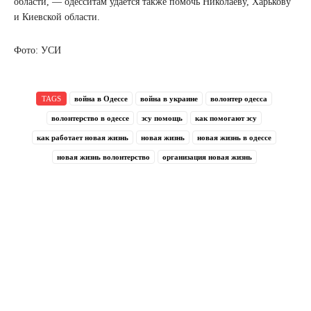
области, — одесситам удаётся также помочь Николаеву, Харькову
и Киевской области.
Фото: УСИ
TAGS
война в Одессе
война в украине
волонтер одесса
волонтерство в одессе
зсу помощь
как помогают зсу
как работает новая жизнь
новая жизнь
новая жизнь в одессе
новая жизнь волонтерство
организация новая жизнь