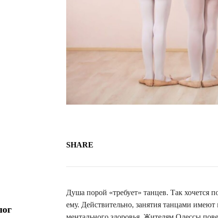
SHARE
Душа порой «требует» танцев. Так хочется п
ему. Действительно, занятия танцами имеют
лог
ментального здоровья. Жителям Одессы повез