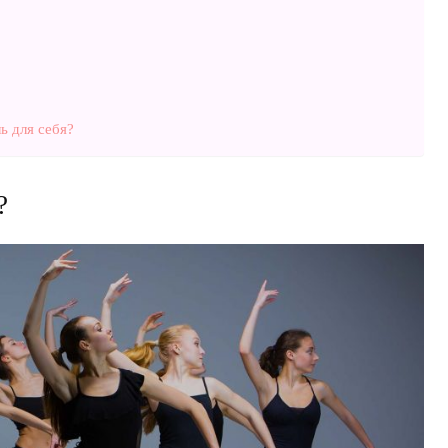
ь для себя?
?