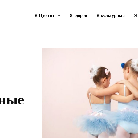
Я Одессит
Я здоров
Я культурный
Я
ные