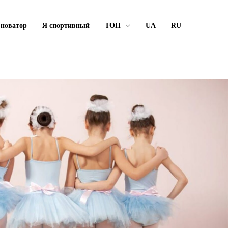
 новатор
Я спортивный
ТОП
UA
RU