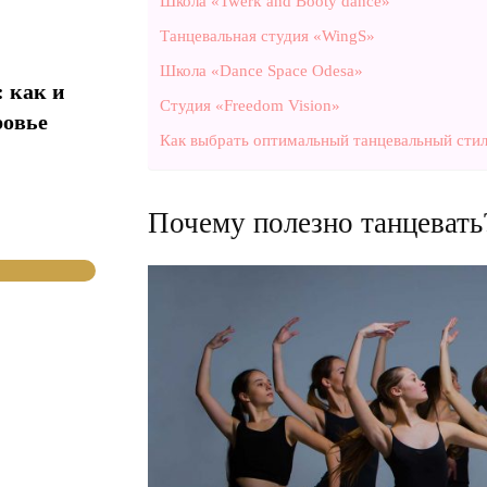
Школа «Twerk and Booty dance»
Танцевальная студия «WingS»
Школа «Dance Space Odesa»
 как и
Студия «Freedom Vision»
ровье
Как выбрать оптимальный танцевальный стил
Почему полезно танцевать