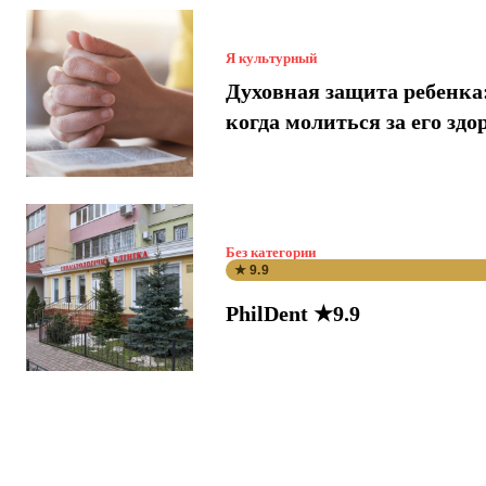
Я культурный
Духовная защита ребенка:
когда молиться за его здо
Без категории
★ 9.9
PhilDent ★9.9