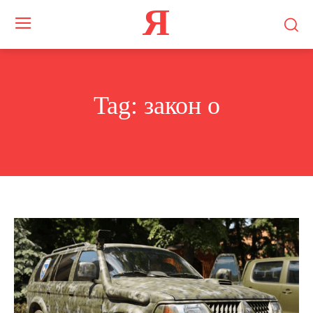
Я
Tag:
закон о