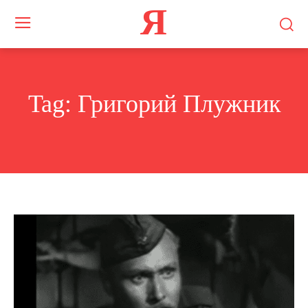
Я
Tag:
Григорий Плужник