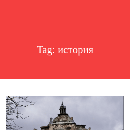
Tag:
история