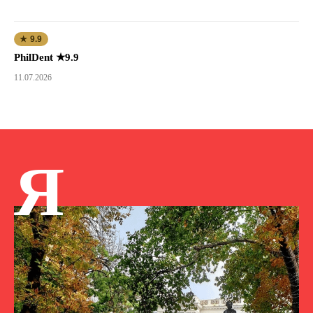
★ 9.9
PhilDent ★9.9
11.07.2026
Я