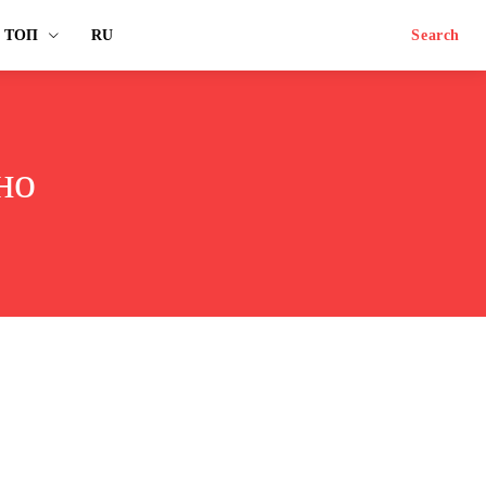
ТОП
RU
Search
но