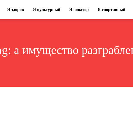
Я здоров
Я культурный
Я новатор
Я спортивный
ag:
а имущество разграбле