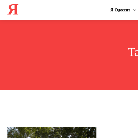
Я
Я Одессит
T