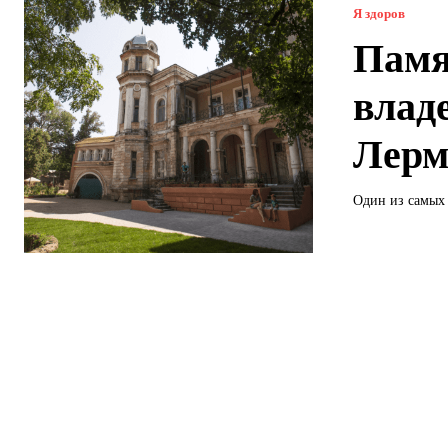
Я здоров
Памя
влад
Лерм
Один из самых 