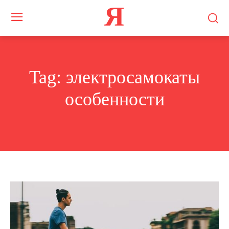
Я
Tag:
электросамокаты
особенности