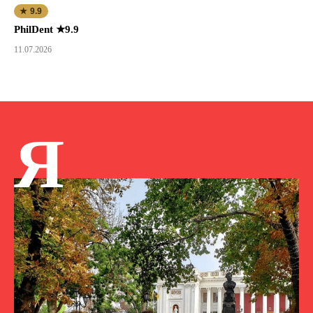
★ 9.9
PhilDent ★9.9
11.07.2026
Я