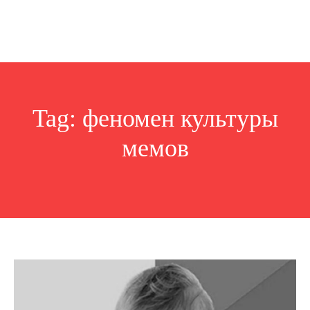
Tag:
феномен культуры
мемов