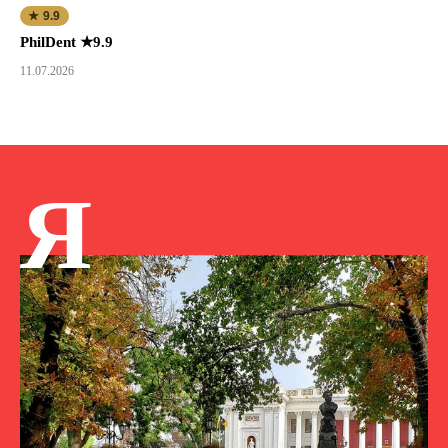
★ 9.9
PhilDent ★9.9
11.07.2026
Я