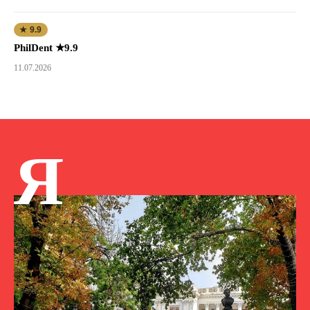
★ 9.9
PhilDent ★9.9
11.07.2026
Я