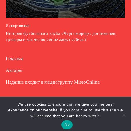
Я спортивный
История футбольного клуба «Черноморец»: достижения,
тренеры и как черно-синие живут сейчас?
Реклама
Авторы
Издание входит в медиагруппу
MistoOnline
Copyright © Полное использование материала
We use cookies to ensure that we give you the best
experience on our website. If you continue to use this site we
запрещено. Частично разрешено с гиперссылкой.
will assume that you are happy with it.
Ok
.
.
.