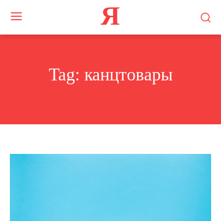
Я
Tag:
канцтовары