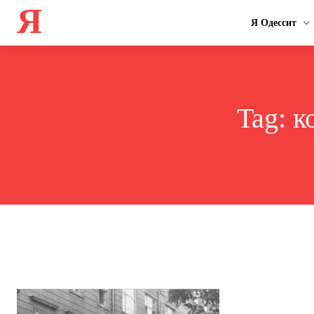
Я
Я Одессит
Tag:
к