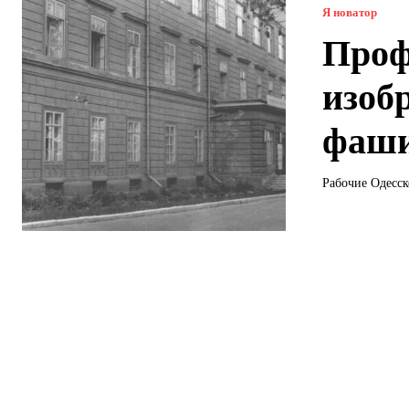
Я новатор
Проф
изоб
фаши
Рабочие Одесск