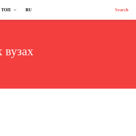
ТОП
RU
Search
 вузах