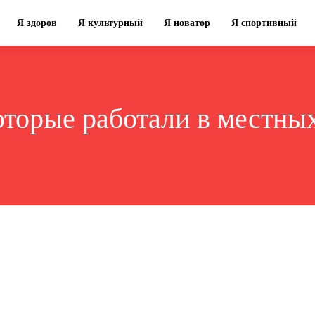
Я здоров
Я культурный
Я новатор
Я спортивный
оторые работали в местных