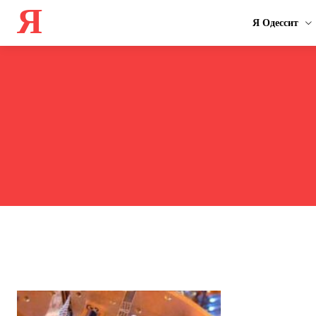
Я
Я Одессит