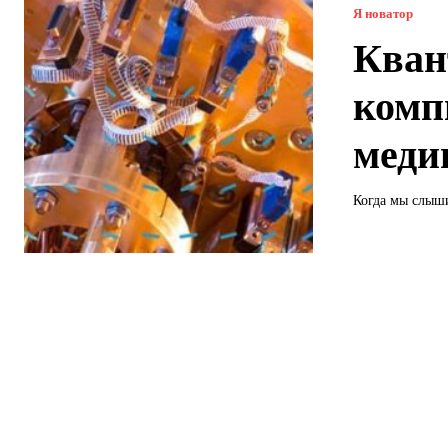
Я новатор
Кван
комп
меди
Когда мы слыши