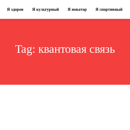
Я здоров
Я культурный
Я новатор
Я спортивный
Tag:
квантовая связь