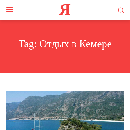
Я
Tag:
Отдых в Кемере