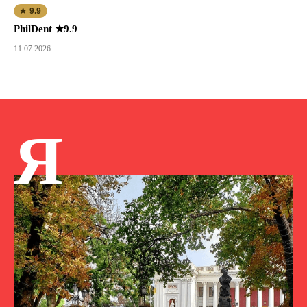
★ 9.9
PhilDent ★9.9
11.07.2026
Я