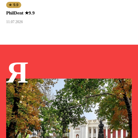
★ 9.9
PhilDent ★9.9
11.07.2026
Я