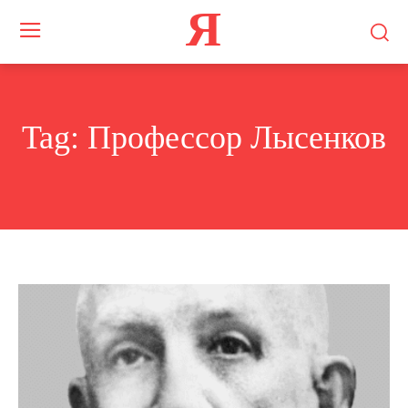
Я
Tag:
Профессор Лысенков