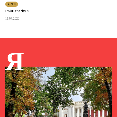
★ 9.9
PhilDent ★9.9
11.07.2026
Я