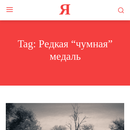
Я
Tag:
Редкая “чумная”
медаль