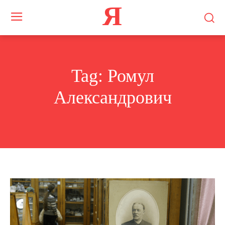
Я
Tag:
Ромул
Александрович