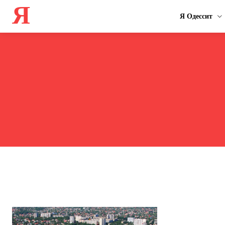
Я
Я Одессит