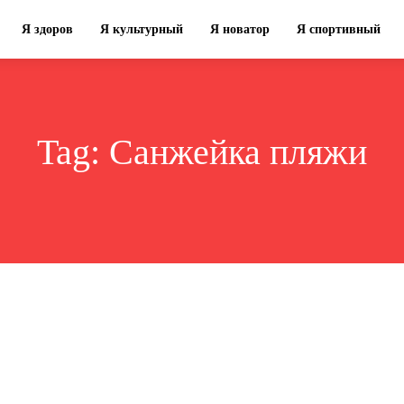
Я здоров
Я культурный
Я новатор
Я спортивный
Tag:
Санжейка пляжи