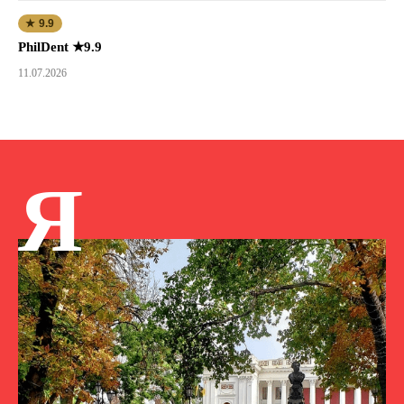
★ 9.9
PhilDent ★9.9
11.07.2026
Я