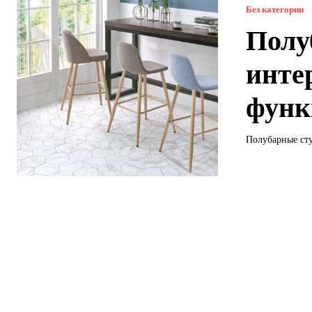
Без категории
Полу
инте
функ
Полубарные сту