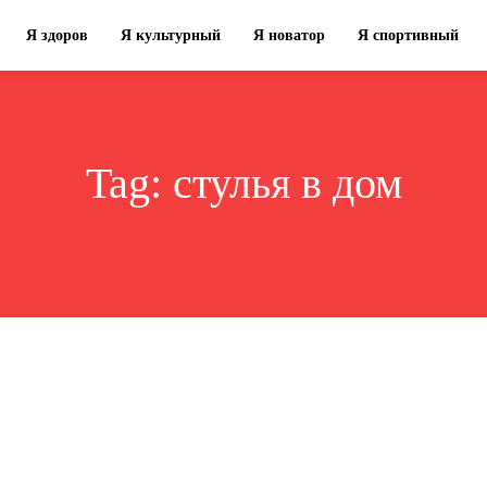
Я здоров
Я культурный
Я новатор
Я спортивный
Tag:
стулья в дом