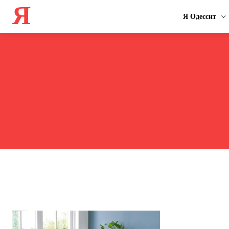
Я
Я Одессит