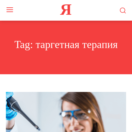
Я
Tag:
таргетная терапия