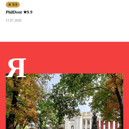
★ 9.9
PhilDent ★9.9
11.07.2026
Я