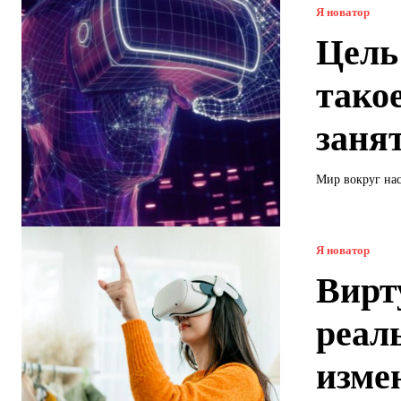
Я новатор
Цель
такое
занят
Мир вокруг нас
Я новатор
Вирт
реал
изме