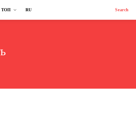
ТОП
RU
Search
ть