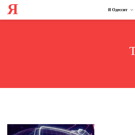
Я
Я Одессит