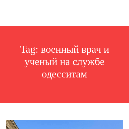
Tag:
военный врач и
ученый на службе
одесситам