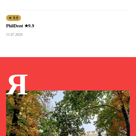
★ 9.9
PhilDent ★9.9
11.07.2026
Я