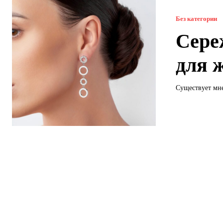
Без категории
Сере
для 
Существует мне