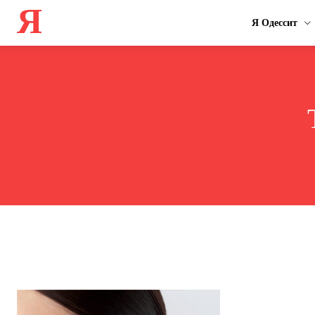
Я
Я Одессит