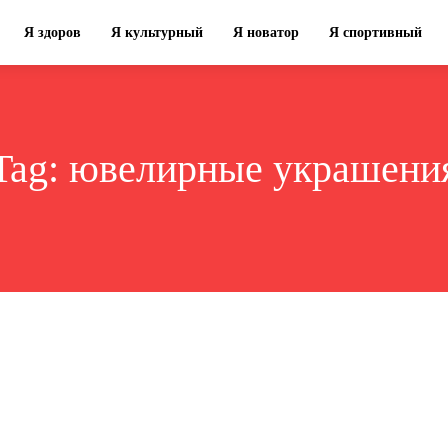
Я здоров
Я культурный
Я новатор
Я спортивный
Tag:
ювелирные украшени