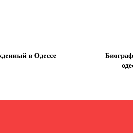
жденный в Одессе
Биограф
оде