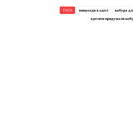
TAGS
винаходи в одесі
кобура дл
одесити придумали коб