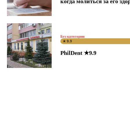
когда молиться за его здо
Без категории
★ 9.9
PhilDent ★9.9