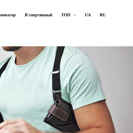
 новатор
Я спортивный
ТОП
UA
RU