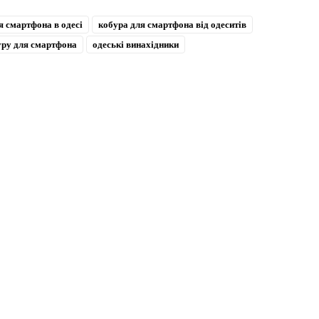
я смартфона в одесі
кобура для смартфона від одеситів
уру для смартфона
одеські винахідники