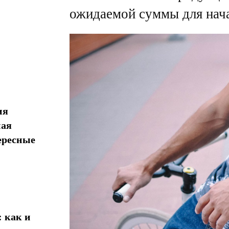
ожидаемой суммы для нача
ия
ная
ересные
 как и