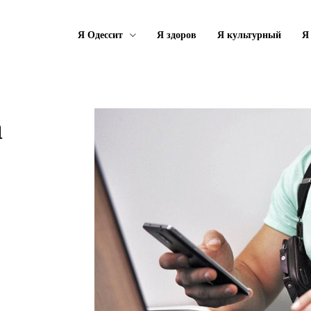
Я Одессит
Я здоров
Я культурный
Я
а