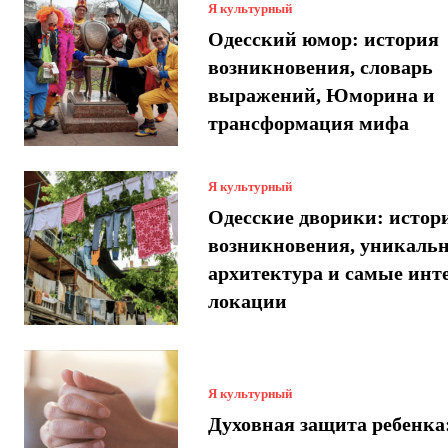
Я культурный
Одесский юмор: история
возникновения, словарь
выражений, Юморина и
трансформация мифа
Я культурный
Одесские дворики: истор
возникновения, уникаль
архитектура и самые инт
локации
Я культурный
Духовная защита ребенка: