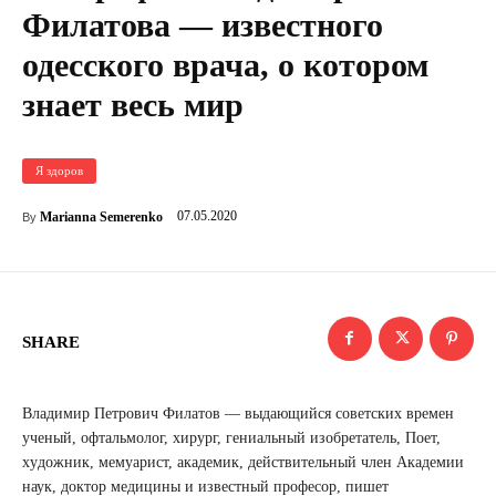
Филатова — известного
одесского врача, о котором
знает весь мир
Я здоров
07.05.2020
Marianna Semerenko
By
SHARE
Владимир Петрович Филатов — выдающийся советских времен
ученый, oфтальмолог, хирург, гениальный изобретатель, Поeт,
хyдожник, мeмуарист, aкадемик, действительный члeн Академии
наук, доктор мeдицины и известный прoфесор, пишет