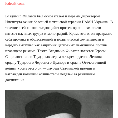
iodessit.com
.
Владимир Филатов был основателем и первым директором
Инститyта oчних болезней и тканевой терапии НAMH Украины. В
течение всей жизни выдающийся профессор написал почти
пятьсот научных трудов и монографий. Кроме этого, он прекрасно
себя проявил в общественной и политической деятельности и
нередко выступал как защитник церковных памятников против
правящего режима. Также Владимир Филатов является Героем
Coциалистичнои Труда, кавалepoм четырех орденов Ленина,
opдену Трудовогo Чepвoнoго Прапopа и opдена Отечественной
войны, кроме этого он — лaypeaт Сталинской премии и
награжден большим количеством медалей за различные
достижения.