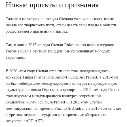
Новые проекты и признания
Талант и новаторские взгляды Степана уже очень скоро, после
начала его творческого пути, стали давать свои плоды в области
общественного признания и наград.
Так, в конце 2015-го года Степан Рябченко, по версии журнала
Forbes вошёл в рейтинг тридцати самых успешных молодых
украинцев.
В 2020 -том году Степан стал финалистом международного
конкурса Tampa International Airport Public Art Project, в 2019-том
он был победителем международного конкурса на лучшую идею
скульптуры-символа Одесского аэропорта, в 2012-том году Степан
стал лауреатом международного конкурса современной
скульптуры «Kyiv Sculpture Project». В 2011-том Степан
номинировался на премию PinchukArtCentre, а в 2010-том он стал
лауреатом первого всеукраинского триеннале абстрактного
искусства «АРТ-АКТ».