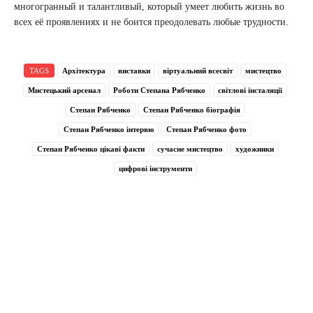
многогранный и талантливый, который умеет любить жизнь во
всех её проявлениях и не боится преодолевать любые трудности.
TAGS
Архітектура
виставки
віртуальний всесвіт
мистецтво
Мистецький арсенал
Роботи Степана Рябченко
світлові інсталяції
Степан Рябченко
Степан Рябченко біографія
Степан Рябченко інтервю
Степан Рябченко фото
Степан Рябченко цікаві факти
сучасне мистецтво
художники
цифрові інструменти