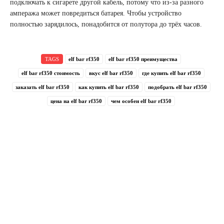
подключать к сигарете другой кабель, потому что из-за разного
ампеража может повредиться батарея. Чтобы устройство
полностью зарядилось, понадобится от полутора до трёх часов.
TAGS
elf bar rf350
elf bar rf350 преимущества
elf bar rf350 стоимость
вкус elf bar rf350
где купить elf bar rf350
заказать elf bar rf350
как купить elf bar rf350
подобрать elf bar rf350
цена на elf bar rf350
чем особен elf bar rf350