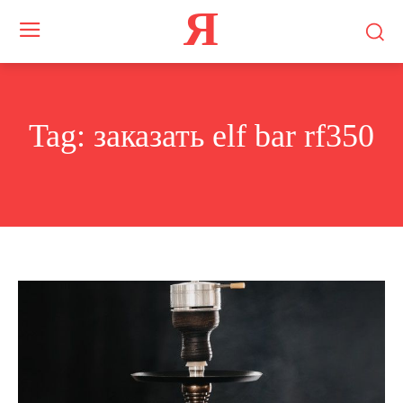
Я
Tag:
заказать elf bar rf350