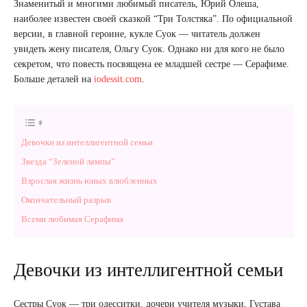
Знаменитый и многими любимый писатель, Юрий Олеша,
наиболее известен своей сказкой “Три Толстяка”. По официальной
версии, в главной героине, кукле Суок — читатель должен
увидеть жену писателя, Ольгу Суок. Однако ни для кого не было
секретом, что повесть посвящена ее младшей сестре — Серафиме.
Больше деталей на
iodessit.com
.
Девочки из интеллигентной семьи
Звезда “Зеленой лампы”
Взрослая жизнь юных влюбленных
Окончательный разрыв
Всеми любимая Серафима
Девочки из интеллигентной семьи
Сестры Суок — три одесситки, дочери учителя музыки, Густава