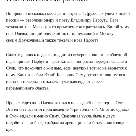
Но прошло несколько месяцев и ветреный Дружочек ушел к новой
пассии — революционеру и поэту Владимиру Нарбуту. Пара
уехала жить в Москву, а со временем тоже рассталась. Виной тому
стал Олеша, нищий одесский поэт, приехавший в Москву за
своим Дружочком, а также тяжелый нрав Нарбута.
Счастье длилось недолго, в один из вечеров к окнам влюбленной
пары пришел Нарбут и через Катаева попросил передать Олеше и
Суок, что покончит с жизнью, если девушка тотчас не вернется к
нему. Как ни любил Юрий Карлович Симу, угрозам покинутого
поэта он поверил и отказался уже навсегда от своего
переменчивого счастья.
Прошел еще год и Олеша женился на средней из сестер — Оле.
Это ей он посвятил произведение “Три толстяка”. Многие, однако
в Суок видели именно Симу. Сказочная кукла была в двух
подобиях — добрая, храбрая на арене цирка и бездушная холодная
кукла.