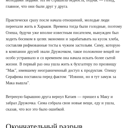
молодыми людьми. Их не страшила бедность, подчас — голод;
главное, что они были друг у друга.
Практически сразу после начала отношений, молодые люди
переехали жить в Харьков. Времена тогда были голодные, поэтому
Олеша, будучи уже вполне известным писателем, вынужден был
ходить босиком в целях экономии и зарабатывать на кусок хлеба,
составляя рифмованные тосты к чужим застольям. Симу, которую
в компании друзей звали Дружочком, такое положение вещей не
особо устраивало и со временем она начала искать более сытой
жизни. В первый раз она ушла жить к бухгалтеру по прозвищу
“Мак”, имевшему неограниченный доступ к продуктам. Олешу
Серафима поставила перед фактом: “Извини, но я тут замуж за
Мака вышла”.
Ветреную барышню друга вернул Катаев — пришел к Маку и
забрал Дружочка. Сима собрала свои новые вещи, еду и ушла,
сказав, что все это было ошибкой.
Окончательный разрыв