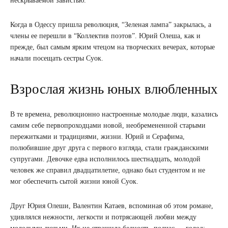
нескрываемой завистью.
Когда в Одессу пришла революция, “Зеленая лампа” закрылась, а
члены ее перешли в “Коллектив поэтов”. Юрий Олеша, как и
прежде, был самым ярким чтецом на творческих вечерах, которые
начали посещать сестры Суок.
Взрослая жизнь юных влюбленных
В те времена, революционно настроенные молодые люди, казались
самим себе первопроходцами новой, необремененной старыми
пережитками и традициями, жизни. Юрий и Серафима,
полюбившие друг друга с первого взгляда, стали гражданскими
супругами. Девочке едва исполнилось шестнадцать, молодой
человек же справил двадцатилетие, однако был студентом и не
мог обеспечить сытой жизни юной Суок.
Друг Юрия Олеши, Валентин Катаев, вспоминая об этом романе,
удивлялся нежности, легкости и потрясающей любви между